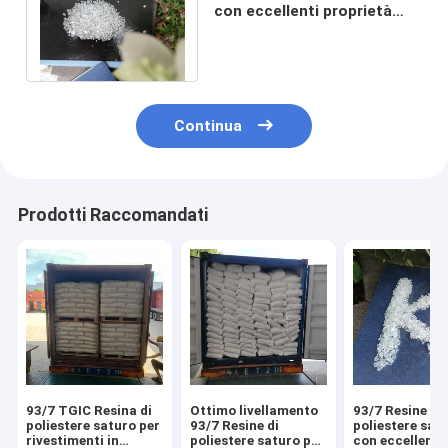
con eccellenti proprietà
meccaniche per l'industria
generale
Continua
Prodotti Raccomandati
93/7 TGIC Resina di
Ottimo livellamento
93/7 Resine di
poliestere saturo per
93/7 Resine di
poliestere sat
rivestimenti in
poliestere saturo per
con eccellente