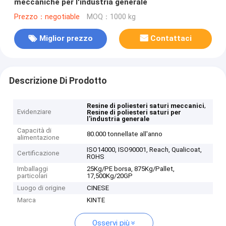
meccaniche per l'industria generale
Prezzo：negotiable
MOQ：1000 kg
Miglior prezzo
Contattaci
Descrizione Di Prodotto
,
Resine di poliesteri saturi meccanici
Evidenziare
Resine di poliesteri saturi per
l'industria generale
Capacità di
80.000 tonnellate all'anno
alimentazione
ISO14000, ISO90001, Reach, Qualicoat,
Certificazione
ROHS
Imballaggi
25Kg/PE borsa, 875Kg/Pallet,
particolari
17,500Kg/20GP
Luogo di origine
CINESE
Marca
KINTE
Osservi più