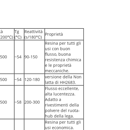
tà
Tg
Reattività
Proprietà
/200℃)
(℃)
(s/180℃)
Resina per tutti gli
usi con buon
flusso, buona
500
~54
90-150
resistenza chimica
e le proprietà
meccaniche.
versione della Non
500
~54
120-180
latta di HH2683.
Flusso eccellente,
alta lucentezza.
Adatto a
500
~58
200-300
rivestimenti della
polvere del ruota-
hub della lega.
Resina per tutti gli
usi economica.