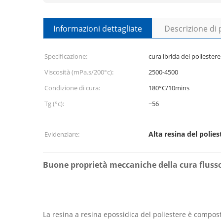
Informazioni dettagliate
Descrizione di
Specificazione:
cura ibrida del poliestere
Viscosità (mPa.s/200°c):
2500-4500
Condizione di cura:
180°C/10mins
Tg (°c):
~56
Alta resina del polies
Evidenziare:
Buone proprietà meccaniche della cura flusso 
La resina a resina epossidica del poliestere è compost