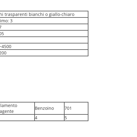
hi trasparenti bianchi o giallo-chiaro
imo: 3
7
05
~4500
200
llamento
Benzoino
701
'agente
4
5