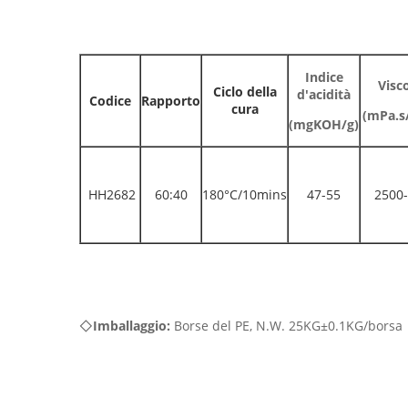
Indice
Visc
Ciclo della
d'acidità
Codice
Rapporto
cura
(mPa.s
(mgKOH/g)
HH2682
60:40
180°C/10mins
47-55
2500
◇
Imballaggio:
Borse del PE, N.W. 25KG±0.1KG/borsa