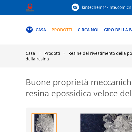
kintechem@kinte.com.cn
CASA
PRODOTTI
CIRCA NOI
GIRO DELLA F
Casa
Prodotti
Resine del rivestimento della po
della resina
Buone proprietà meccaniche d
resina epossidica veloce del