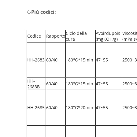
Più codici:
◇
Ciclo della
Avoirdupois
Viscosi
Codice
Rapporto
cura
(mgKOH/g)
(mPa.s
HH-2683
60/40
180℃*15min
47~55
2500~3
HH-
60/40
180℃*15min
47~55
2500~3
2683B
HH-2685
60/40
180℃*20min
47~55
2500~3