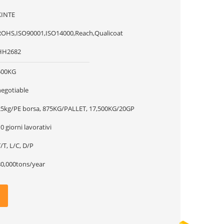
KINTE
ROHS,ISO90001,ISO14000,Reach,Qualicoat
HH2682
500KG
negotiable
25kg/PE borsa, 875KG/PALLET, 17,500KG/20GP
0 giorni lavorativi
/T, L/C, D/P
80,000tons/year