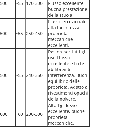
500
~55
170-300
Flusso eccellente,
buona prestazione
della stuoia.
Flusso eccezionale,
alta lucentezza,
500
~55
250-450
proprietà
meccaniche
eccellenti.
Resina per tutti gli
usi. Flusso
eccellente e forte
abilità anti-
500
~55
240-360
interferenza. Buon
equilibrio delle
proprietà. Adatto a
rivestimenti opachi
della polvere.
Alto Tg, flusso
eccellente, buone
000
~60
200-300
proprietà
meccaniche.