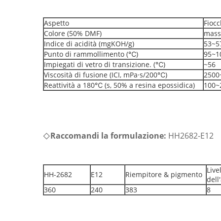
Aspetto
Fiocc
Colore (50% DMF)
mass
Indice di acidità (mgKOH/g)
53~5
Punto di rammollimento (℃)
95~1
Impiegati di vetro di transizione. (℃)
~56
Viscosità di fusione (ICI, mPa·s/200℃)
2500
Reattività a 180℃ (s, 50% a resina epossidica)
100~
Raccomandi la formulazione:
HH2682-E12
◇
Live
HH-2682
E12
Riempitore & pigmento
dell
360
240
383
8