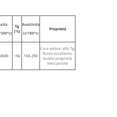
osità
Reattività
Tg
Proprietà
(°c)
/200°c)
(s/180°c)
Cura veloce, alto Tg,
flusso eccellente,
-4500
~56
150-250
buone proprietà
meccaniche