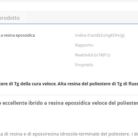
 prodotto
 a resina epossidica
Indice d'acidità (mgKOH/g):
Rapporto:
Reattività (s/180°c):
Proprietà:
tere di Tg della cura veloce
Alta resina del poliestere di Tg di flus
,
eccellente ibrido a resina epossidica veloce del polieste
a di resina e di epossiresina idrossile-terminate del poliestere. I 