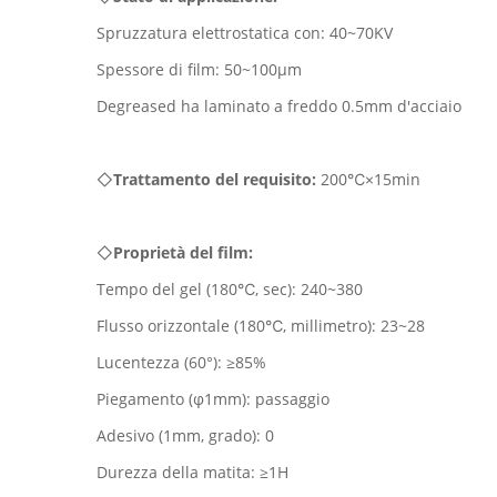
Spruzzatura elettrostatica con: 40~70KV
Spessore di film: 50~100μm
Degreased ha laminato a freddo 0.5mm d'acciaio
◇
Trattamento del requisito:
200℃×15min
◇
Proprietà del film:
Tempo del gel (180℃, sec): 240~380
Flusso orizzontale (180℃, millimetro): 23~28
Lucentezza (60°): ≥85%
Piegamento (φ1mm): passaggio
Adesivo (1mm, grado): 0
Durezza della matita: ≥1H