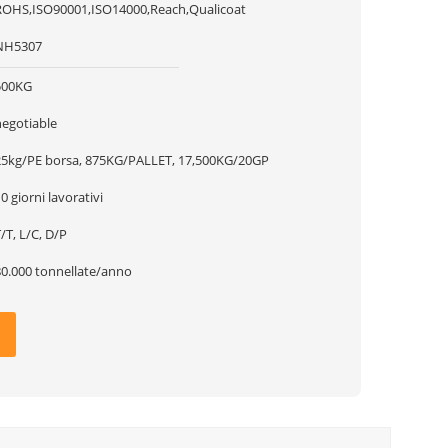
ROHS,ISO90001,ISO14000,Reach,Qualicoat
NH5307
500KG
negotiable
25kg/PE borsa, 875KG/PALLET, 17,500KG/20GP
0 giorni lavorativi
/T, L/C, D/P
80.000 tonnellate/anno