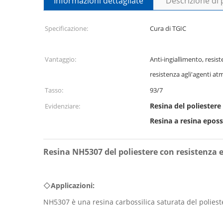
Informazioni dettagliate
Descrizione di
Specificazione:
Cura di TGIC
Vantaggio:
Anti-ingiallimento, resis
resistenza agli'agenti atm
Tasso:
93/7
Resina del poliestere
Evidenziare:
Resina a resina eposs
Resina NH5307 del poliestere con resistenza ec
◇
Applicazioni:
NH5307 è una resina carbossilica saturata del polieste