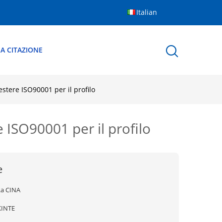
Italian
A CITAZIONE
stere ISO90001 per il profilo
 ISO90001 per il profilo
e
La CINA
KINTE