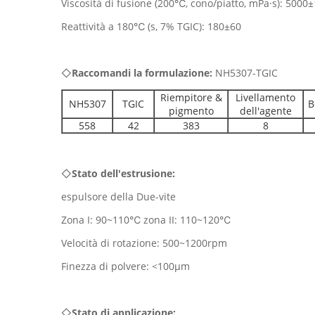
Viscosità di fusione (200℃, cono/piatto, mPa·s): 5000
Reattività a 180℃ (s, 7% TGIC): 180±60
◇
Raccomandi la formulazione:
NH5307-TGIC
Riempitore &
Livellamento
NH5307
TGIC
B
pigmento
dell'agente
558
42
383
8
◇
Stato dell'estrusione:
espulsore della Due-vite
Zona I: 90~110℃ zona II: 110~120℃
Velocità di rotazione: 500~1200rpm
Finezza di polvere: <100μm
◇
Stato di applicazione: