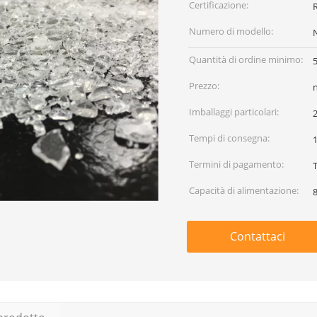
Certificazione:
Numero di modello:
Quantità di ordine minimo:
Prezzo:
Imballaggi particolari:
Tempi di consegna:
1
Termini di pagamento:
T
Capacità di alimentazione:
Contattaci