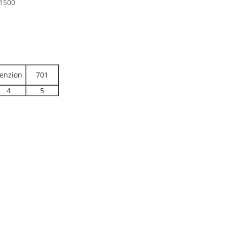
±1500
enzion
701
4
5