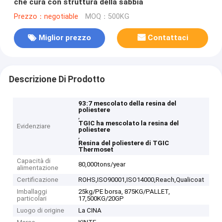
che cura con struttura della sabbia
Prezzo：negotiable
MOQ：500KG
Miglior prezzo
Contattaci
Descrizione Di Prodotto
93:7 mescolato della resina del
poliestere
,
TGIC ha mescolato la resina del
Evidenziare
poliestere
,
Resina del poliestere di TGIC
Thermoset
Capacità di
80,000tons/year
alimentazione
Certificazione
ROHS,ISO90001,ISO14000,Reach,Qualicoat
Imballaggi
25kg/PE borsa, 875KG/PALLET,
particolari
17,500KG/20GP
Luogo di origine
La CINA